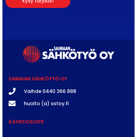
Kysy tarjous!
SAIMAAN SÄHKÖTYÖ OY
Vaihde 0440 366 888
huolto (a) sstoy.fi
KÄYNTIOSOITE