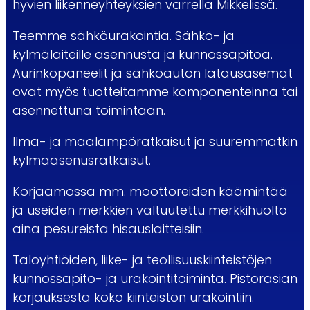
hyvien liikenneyhteyksien varrella Mikkelissä.
Teemme sähköurakointia. Sähkö- ja
kylmälaiteille asennusta ja kunnossapitoa.
Aurinkopaneelit ja sähköauton latausasemat
ovat myös tuotteitamme komponenteinna tai
asennettuna toimintaan.
Ilma- ja maalampöratkaisut ja suuremmatkin
kylmäasenusratkaisut.
Korjaamossa mm. moottoreiden käämintää
ja useiden merkkien valtuutettu merkkihuolto
aina pesureista hisauslaitteisiin.
Taloyhtiöiden, liike- ja teollisuuskiinteistöjen
kunnossapito- ja urakointitoiminta. Pistorasian
korjauksesta koko kiinteistön urakointiin.