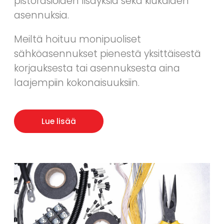
pistorasioiden lisäyksiä sekä kiukaiden
asennuksia.
Meiltä hoituu monipuoliset
sähköasennukset pienestä yksittäisestä
korjauksesta tai asennuksesta aina
laajempiin kokonaisuuksiin.
Lue lisää