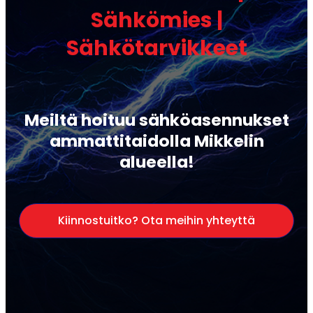
Sähkömies |
Sähkötarvikkeet
Meiltä hoituu sähköasennukset
ammattitaidolla Mikkelin
alueella!
Kiinnostuitko? Ota meihin yhteyttä