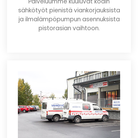
Palveluumme kuuluvat kodin
sähkötyöt pienistä viankorjauksista
ja ilmalämpöpumpun asennuksista
pistorasian vaihtoon.