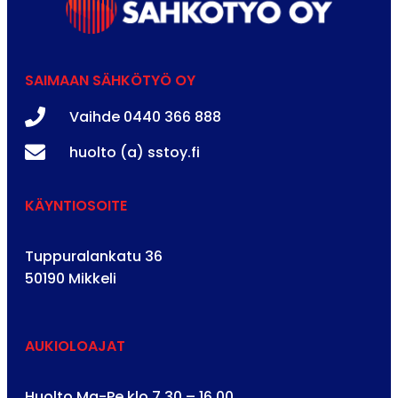
SAIMAAN SÄHKÖTYÖ OY
Vaihde 0440 366 888
huolto (a) sstoy.fi
KÄYNTIOSOITE
Tuppuralankatu 36
50190 Mikkeli
AUKIOLOAJAT
Huolto Ma-Pe klo 7.30 – 16.00