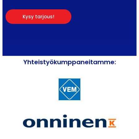
Kysy tarjous!
Yhteistyökumppaneitamme: