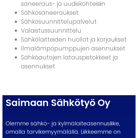
saneeraus- ja uudiskohteisiin
Sähkösaneeraukset
Sähkösuunnittelupalvelut
Valaistussuunnittelu
Sähkölaitteiden huollot ja korjaukset
Ilmalämpöpumppujen asennukset
Sähköautojen latauspistokkeet ja
asennukset
Saimaan Sähkötyö Oy
Olemme sähkö- ja kylmälaiteasennusliike,
omalla tarvikemyymälällä. Liikkeemme on