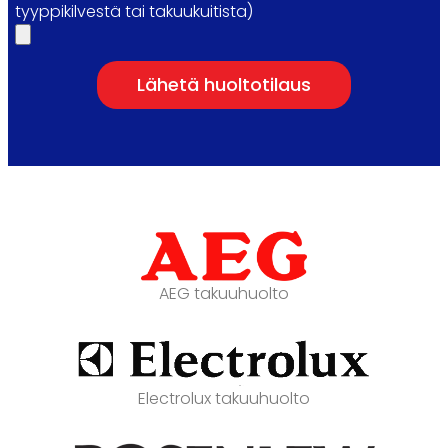
tyyppikilvestä tai takuukuitista)
Lähetä huoltotilaus
AEG takuuhuolto
Electrolux takuuhuolto