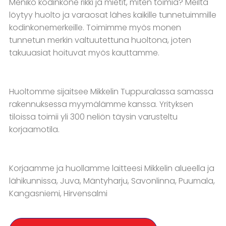
Menikö kodinkone rikki ja mietit, miten toimia? Meiltä
löytyy huolto ja varaosat lähes kaikille tunnetuimmille
kodinkonemerkeille. Toimimme myös monen
tunnetun merkin valtuutettuna huoltona, joten
takuuasiat hoituvat myös kauttamme.
Huoltomme sijaitsee Mikkelin Tuppuralassa samassa
rakennuksessa myymälämme kanssa. Yrityksen
tiloissa toimii yli 300 neliön täysin varusteltu
korjaamotila.
Korjaamme ja huollamme laitteesi Mikkelin alueella ja
lähikunnissa, Juva, Mäntyharju, Savonlinna, Puumala,
Kangasniemi, Hirvensalmi