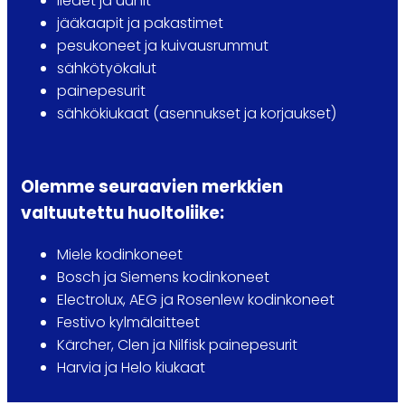
liedet ja uunit
jääkaapit ja pakastimet
pesukoneet ja kuivausrummut
sähkötyökalut
painepesurit
sähkökiukaat (asennukset ja korjaukset)
Olemme seuraavien merkkien
valtuutettu huoltoliike:
Miele kodinkoneet
Bosch ja Siemens kodinkoneet
Electrolux, AEG ja Rosenlew kodinkoneet
Festivo kylmälaitteet
Kärcher, Clen ja Nilfisk painepesurit
Harvia ja Helo kiukaat