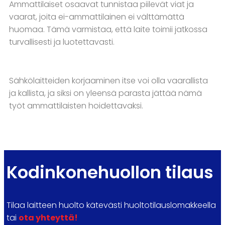
Ammattilaiset osaavat tunnistaa piilevät viat ja
vaarat, joita ei-ammattilainen ei välttämättä
huomaa. Tämä varmistaa, että laite toimii jatkossa
turvallisesti ja luotettavasti.
Sähkölaitteiden korjaaminen itse voi olla vaarallista
ja kallista, ja siksi on yleensä parasta jättää nämä
työt ammattilaisten hoidettavaksi.
Kodinkonehuollon tilaus
Tilaa laitteen huolto kätevästi huoltotilauslomakkeella
tai
ota yhteyttä!