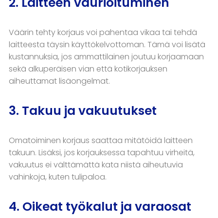
2. Laitteen vaurioituminen
Väärin tehty korjaus voi pahentaa vikaa tai tehdä
laitteesta täysin käyttökelvottoman. Tämä voi lisätä
kustannuksia, jos ammattilainen joutuu korjaamaan
sekä alkuperäisen vian että kotikorjauksen
aiheuttamat lisäongelmat.
3. Takuu ja vakuutukset
Omatoiminen korjaus saattaa mitätöidä laitteen
takuun. Lisäksi, jos korjauksessa tapahtuu virheitä,
vakuutus ei välttämättä kata niistä aiheutuvia
vahinkoja, kuten tulipaloa.
4. Oikeat työkalut ja varaosat